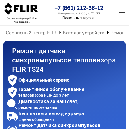
+7 (861) 212-36-12
Ежедневно с 9:00 до 21:00
Позвонить
мне утром
Сервисный центр FLIR
в
Краснодаре
Сервисный центр FLIR
Каталог устройств
Ремонт 
Ремонт датчика
синхроимпульсов тепловизора
FLIR TS24
Официальный сервис
Гарантийное обслуживание
тепловизора FLIR до 3 лет
Диагностика за наш счет,
ремонт по желанию
Бесплатный выезд курьера
в день обращения
Ремонт датчика синхроимпульсов