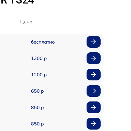
IR TS24
Цена
бесплатно
1300 р
1200 р
650 р
850 р
850 р