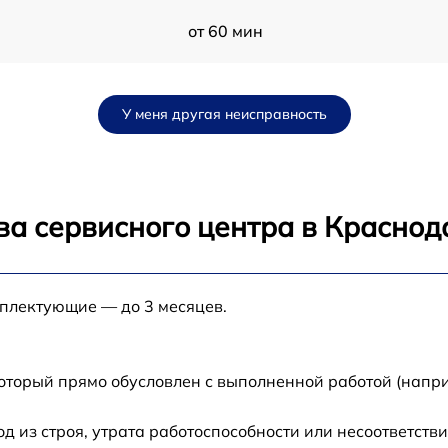
от 60 мин
от 60 мин
У меня другая неисправность
от 60 мин
от 60 мин
ва сервисного центра в Краснод
от 60 мин
мплектующие — до 3 месяцев.
от 60 мин
от 60 мин
который прямо обусловлен с выполненной работой (напри
от 60 мин
из строя, утрата работоспособности или несоответств