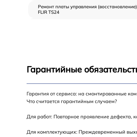
Ремонт платы управления (восстановление)
FLIR TS24
Прошивка (Обновление ПО) FLIR TS24
Замена дисплея (экрана) FLIR TS24
Замена корпуса FLIR TS24
Гарантийные обязательст
Замена аккумулятора FLIR TS24
Гарантия от сервиса: на смонтированные ко
Замена процессора FLIR TS24
Что считается гарантийным случаем?
Замена USB порта FLIR TS24
Для работ: Повторное проявление дефекта, 
Замена ключей управления FLIR TS24
Для комплектующих: Преждевременный выход 