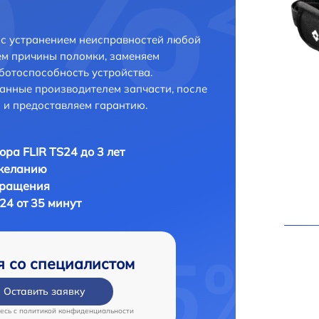
 с устранением неисправностей любой
ем причины поломки, заменяем
ботоспособность устройства.
анные производителем запчасти, после
 и предоставляем гарантию.
ора FLIR TS24 до 3 лет
 желанию
бращения
24 от 35 минут
я со специалистом
Оставить заявку
есь c
политикой конфиденциальности