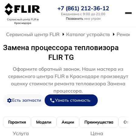
+7 (861) 212-36-12
Ежедневно с 9:00 до 21:00
Позвонить
мне утром
Сервисный центр FLIR
в
Краснодаре
Сервисный центр FLIR
Каталог устройств
Ремонт 
Замена процессора тепловизора
FLIR TG
Оформите обратный звонок. Наши мастера из
сервисного центра FLIR в Краснодаре произведут
оценку стоимости ремонта тепловизора Замена
процессора.
Есть запчасти
Узнать стоимость
Гарантия
Модели
Акции
Преимущества
Отзы
Услуга
Цена