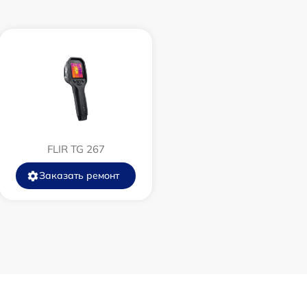
1500 р
750 р
450 р
750 р
FLIR TG 267
850 р
Заказать ремонт
850 р
650 р
450 р