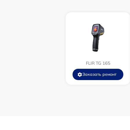
Замена корпуса
Замена дисплея (экрана)
Прошивка (Обновление ПО)
Ремонт платы управления
(восстановление)
FLIR TG 165
Восстановление после попадания влаги
Заказать ремонт
Ремонт Wi-Fi
Ремонт разъема
Ремонт капиллярной трубки