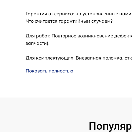
Калибровка и настройка тепловизора
Гарантия от сервиса: на установленные нами
Ремонт встроенного дальнометра и
Что считается гарантийным случаем?
других устройств
Для работ: Повторное возникновение дефект
Замена микросхемы логики
запчасти).
Замена ключей управления
Для комплектующих: Внезапная поломка, отк
Ремонт цепи питания
Показать полностью
Замена USB порта
Замена процессора
Замена аккумулятора
Популяр