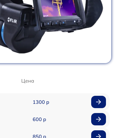
Цена
1300 р
600 р
850 р