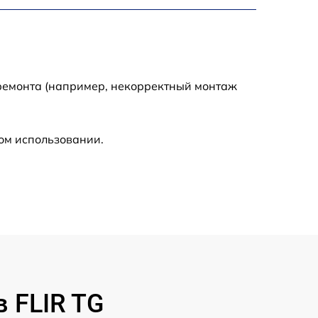
900 р
750 р
 ремонта (например, некорректный монтаж
450 р
590 р
ом использовании.
1200 р
650 р
850 р
700 р
 FLIR TG