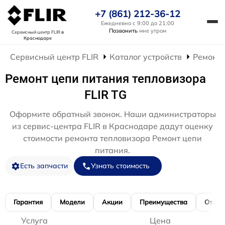
+7 (861) 212-36-12
Ежедневно с 9:00 до 21:00
Позвонить
мне утром
Сервисный центр FLIR
в
Краснодаре
Сервисный центр FLIR
Каталог устройств
Ремонт 
Ремонт цепи питания тепловизора
FLIR TG
Оформите обратный звонок. Наши администраторы
из сервис-центра FLIR в Краснодаре дадут оценку
стоимости ремонта тепловизора Ремонт цепи
питания.
Есть запчасти
Узнать стоимость
Гарантия
Модели
Акции
Преимущества
Отзы
Услуга
Цена