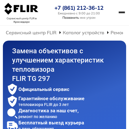
+7 (861) 212-36-12
Ежедневно с 9:00 до 21:00
Позвонить
мне утром
Сервисный центр FLIR
в
Краснодаре
Сервисный центр FLIR
Каталог устройств
Ремонт 
Замена объективов с
улучшением характеристик
тепловизора
FLIR TG 297
Официальный сервис
Гарантийное обслуживание
тепловизора FLIR до 3 лет
Диагностика за наш счет,
ремонт по желанию
Бесплатный выезд курьера
в день обращения