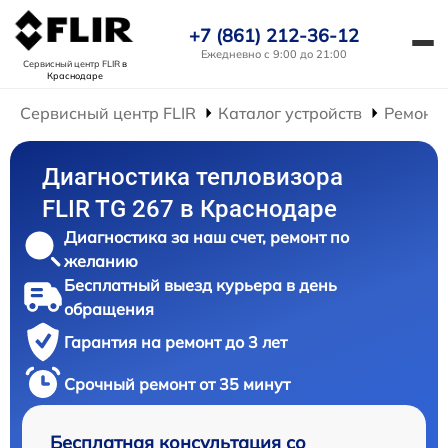
+7 (861) 212-36-12
Ежедневно с 9:00 до 21:00
Сервисный центр FLIR
в
Краснодаре
Сервисный центр FLIR
Каталог устройств
Ремонт 
Диагностика тепловизора
FLIR TG 267 в Краснодаре
Диагностика за наш счет, ремонт по
желанию
Бесплатный выезд курьера в день
обращения
Гарантия на ремонт до 3 лет
Срочный ремонт от 35 минут
Бесплатная консультация со