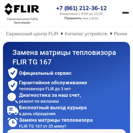
+7 (861) 212-36-12
Ежедневно с 9:00 до 21:00
Позвонить
мне утром
Сервисный центр FLIR
в
Краснодаре
Сервисный центр FLIR
Каталог устройств
Ремонт 
Замена матрицы тепловизора
FLIR TG 167
Официальный сервис
Гарантийное обслуживание
тепловизора FLIR до 3 лет
Диагностика за наш счет,
ремонт по желанию
Бесплатный выезд курьера
в день обращения
Замена матрицы тепловизора
FLIR TG 167 от 35 минут