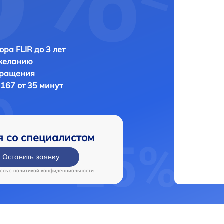
ора FLIR до 3 лет
 желанию
бращения
 167 от 35 минут
я со специалистом
Оставить заявку
есь c
политикой конфиденциальности