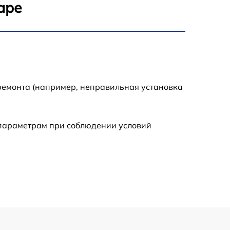
аре
900 р
750 р
ремонта (например, неправильная установка
450 р
590 р
 параметрам при соблюдении условий
1200 р
650 р
850 р