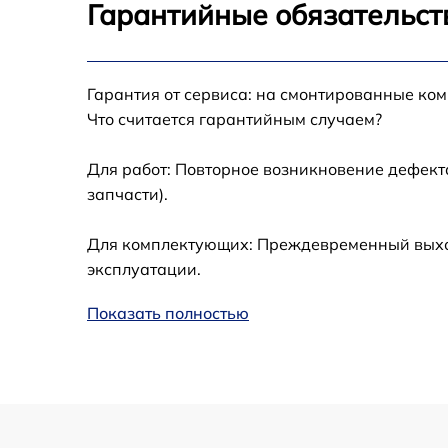
Гарантийные обязательст
Калибровка и настройка тепловизора
Гарантия от сервиса: на смонтированные ко
Ремонт встроенного дальнометра и
Что считается гарантийным случаем?
других устройств
Для работ: Повторное возникновение дефект
Замена микросхемы логики
запчасти).
Замена ключей управления
Для комплектующих: Преждевременный выход
эксплуатации.
Ремонт цепи питания
Показать полностью
Замена USB порта
Замена процессора