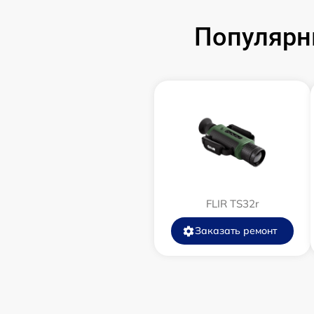
Замена аккумулятора
Популярн
Замена корпуса
Замена дисплея (экрана)
Прошивка (Обновление ПО)
Ремонт платы управления
(восстановление)
Восстановление после попадания влаги
FLIR TS32r
Заказать ремонт
Ремонт Wi-Fi
Ремонт разъема