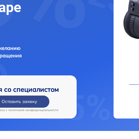
аре
 желанию
бращения
я со специалистом
Оставить заявку
есь c
политикой конфиденциальности