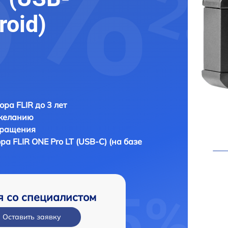
roid)
ора FLIR до 3 лет
 желанию
бращения
ора
FLIR ONE Pro LT (USB-C) (на базе
я со специалистом
Оставить заявку