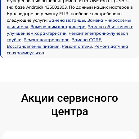
с уверенностью выполнят ремонт FLIR ONE Pro LT (USB-C)
(на базе Android) 435001303. По данным наших мастеров в
Краснодаре по ремонту FLIR, наиболее востребованы
следующие услуги:
Замена матрицы
,
Замена микросхемы
усилителя
,
Замена шим контроллера
,
Замена объективов с
улучшением характеристик
,
Ремонт электронно-лучевой
трубки
,
Ремонт контроллеров
,
Замена CORE
,
Восстановление питания
,
Ремонт оптики
,
Ремонт датчика
синхроимпульсов
.
Акции сервисного
центра