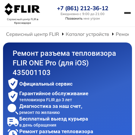
+7 (861) 212-36-12
Ежедневно с 9:00 до 21:00
Позвонить
мне утром
Сервисный центр FLIR
в
Краснодаре
Сервисный центр FLIR
Каталог устройств
Ремонт 
Ремонт разъема тепловизора
FLIR ONE Pro (для iOS)
435001103
Официальный сервис
Гарантийное обслуживание
тепловизора FLIR до 3 лет
Диагностика за наш счет,
ремонт по желанию
Бесплатный выезд курьера
в день обращения
Ремонт разъема тепловизора