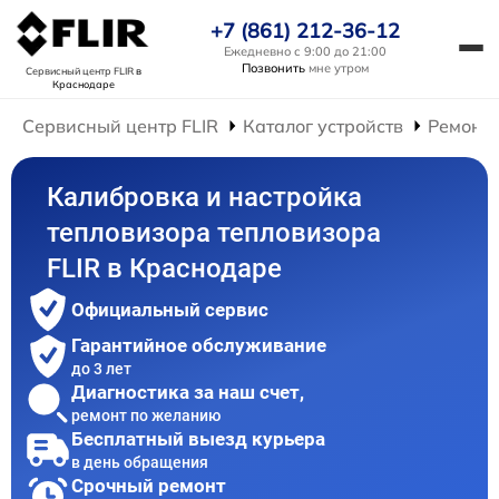
+7 (861) 212-36-12
Ежедневно с 9:00 до 21:00
Позвонить
мне утром
Сервисный центр FLIR
в
Краснодаре
Сервисный центр FLIR
Каталог устройств
Ремонт 
Калибровка и настройка
тепловизора тепловизора
FLIR в Краснодаре
Официальный сервис
Гарантийное обслуживание
до 3 лет
Диагностика за наш счет,
ремонт по желанию
Бесплатный выезд курьера
в день обращения
Срочный ремонт