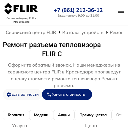
+7 (861) 212-36-12
Ежедневно с 9:00 до 21:00
Сервисный центр FLIR
в
Краснодаре
Сервисный центр FLIR
Каталог устройств
Ремонт 
Ремонт разъема тепловизора
FLIR C
Оформите обратный звонок. Наши менеджеры из
сервисного центра FLIR в Краснодаре произведут
оценку стоимости ремонта тепловизора Ремонт
разъема.
Есть запчасти
Узнать стоимость
Гарантия
Модели
Акции
Преимущества
Отзы
Услуга
Цена