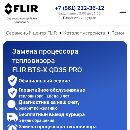
+7 (861) 212-36-12
Ежедневно с 9:00 до 21:00
Позвонить
мне утром
Сервисный центр FLIR
в
Краснодаре
Сервисный центр FLIR
Каталог устройств
Ремонт 
Замена процессора
тепловизора
FLIR BTS-X QD35 PRO
Официальный сервис
Гарантийное обслуживание
тепловизора FLIR до 3 лет
Диагностика за наш счет,
ремонт по желанию
Бесплатный выезд курьера
в день обращения
Замена процессора тепловизора